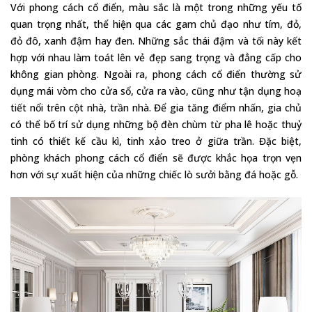
Với phong cách cổ điển, màu sắc là một trong những yếu tố
quan trọng nhất, thể hiện qua các gam chủ đạo như tím, đỏ,
đỏ đô, xanh đậm hay đen. Những sắc thái đậm và tối này kết
hợp với nhau làm toát lên vẻ đẹp sang trọng và đẳng cấp cho
không gian phòng. Ngoài ra, phong cách cổ điển thường sử
dụng mái vòm cho cửa sổ, cửa ra vào, cũng như tận dụng hoạ
tiết nổi trên cột nhà, trần nhà. Để gia tăng điểm nhấn, gia chủ
có thể bố trí sử dụng những bộ đèn chùm từ pha lê hoặc thuỷ
tinh có thiết kế cầu kì, tinh xảo treo ở giữa trần. Đặc biệt,
phòng khách phong cách cổ điển sẽ được khắc họa trọn vẹn
hơn với sự xuất hiện của những chiếc lò sưởi bằng đá hoặc gỗ.