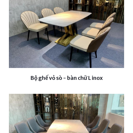
Bộ ghế vỏ sò - bàn chữ L inox